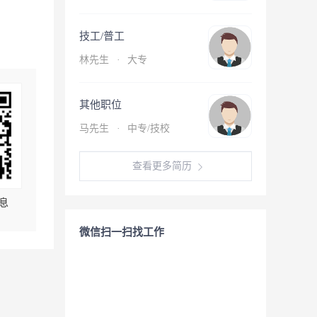
技工/普工
林先生
·
大专
其他职位
马先生
·
中专/技校
查看更多简历
息
微信扫一扫找工作